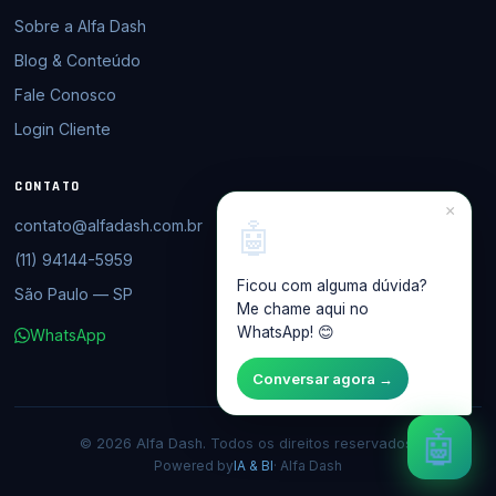
Sobre a Alfa Dash
Blog & Conteúdo
Fale Conosco
Login Cliente
CONTATO
×
contato@alfadash.com.br
🤖
(11) 94144-5959
Ficou com alguma dúvida?
São Paulo — SP
Me chame aqui no
WhatsApp! 😊
WhatsApp
Conversar agora →
🤖
© 2026 Alfa Dash. Todos os direitos reservados.
Powered by
IA & BI
· Alfa Dash