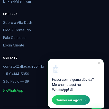
Linx e-Millennium
EMPRESA
Sobre a Alfa Dash
Blog & Conteúdo
Fale Conosco
Login Cliente
CONTATO
×
contato@alfadash.com.br
🤖
(11) 94144-5959
Ficou com alguma dúvida?
São Paulo — SP
Me chame aqui no
WhatsApp! 😊
WhatsApp
Conversar agora →